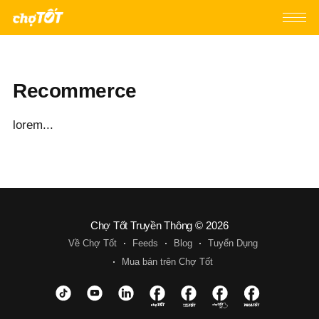
Recommerce
lorem...
Chợ Tốt Truyền Thông
© 2026
Về Chợ Tốt
Feeds
Blog
Tuyển Dụng
Mua bán trên Chợ Tốt