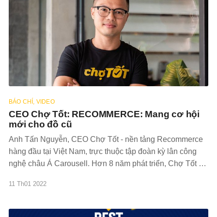
BÁO CHÍ, VIDEO
CEO Chợ Tốt: RECOMMERCE: Mang cơ hội
mới cho đồ cũ
Anh Tấn Nguyễn, CEO Chợ Tốt - nền tảng Recommerce
hàng đầu tại Việt Nam, trực thuộc tập đoàn kỳ lân công
nghệ châu Á Carousell. Hơn 8 năm phát triển, Chợ Tốt đã
mang đến trải nghiệm mua bán, trao đổi hàng hoá đã qua
11 Th01 2022
sử dụng thuận tiện,