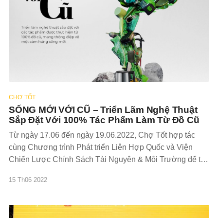
CHỢ TỐT
SỐNG MỚI VỚI CŨ – Triển Lãm Nghệ Thuật
Sắp Đặt Với 100% Tác Phẩm Làm Từ Đồ Cũ
Từ ngày 17.06 đến ngày 19.06.2022, Chợ Tốt hợp tác
cùng Chương trình Phát triển Liên Hợp Quốc và Viện
Chiến Lược Chính Sách Tài Nguyên & Môi Trường để tổ
chức triển lãm nghệ thuật sắp đặt “Sống mới với cũ” để
15 Th06 2022
truyền cảm hứng về